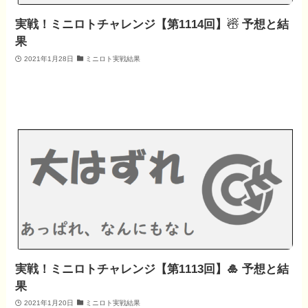
実戦！ミニロトチャレンジ【第1114回】☃ 予想と結
果
2021年1月28日
ミニロト実戦結果
実戦！ミニロトチャレンジ【第1113回】🎍 予想と結
果
2021年1月20日
ミニロト実戦結果