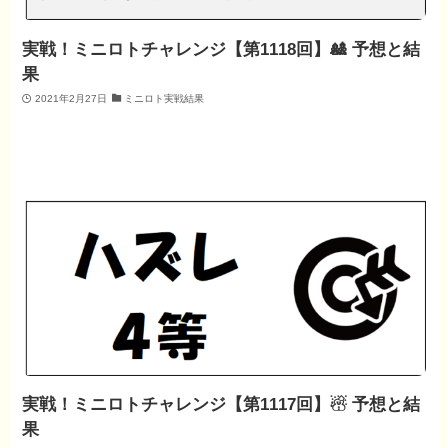
実戦！ミニロトチャレンジ【第1118回】🎎 予想と結
果
2021年2月27日
ミニロト実戦結果
実戦！ミニロトチャレンジ【第1117回】☃ 予想と結
果