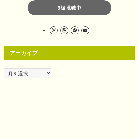
3級挑戦中
アーカイブ
ア
ー
カ
イ
ブ