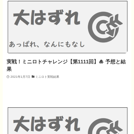
実戦！ミニロトチャレンジ【第1111回】🎍 予想と結
果
2021年1月7日
ミニロト実戦結果