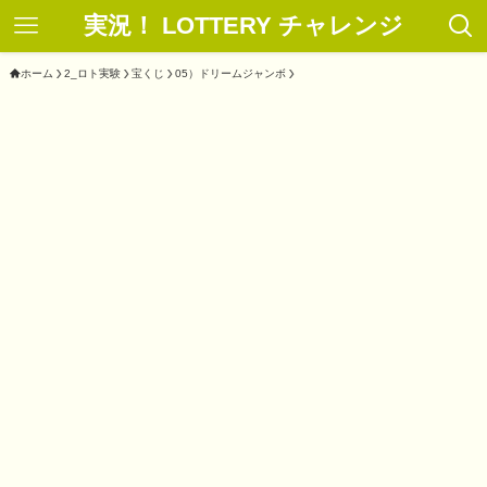
実況！ LOTTERY チャレンジ
ホーム
2_ロト実験
宝くじ
05）ドリームジャンボ