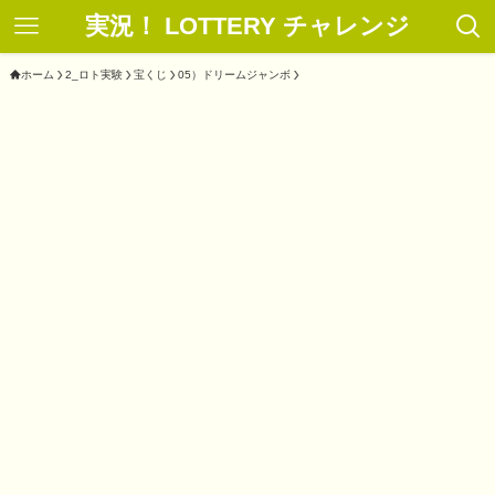
実況！ LOTTERY チャレンジ
ホーム
2_ロト実験
宝くじ
05）ドリームジャンボ