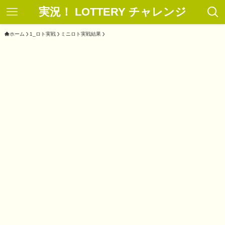
実況！ LOTTERY チャレンジ
ホーム
1_ロト実戦
ミニロト実戦結果