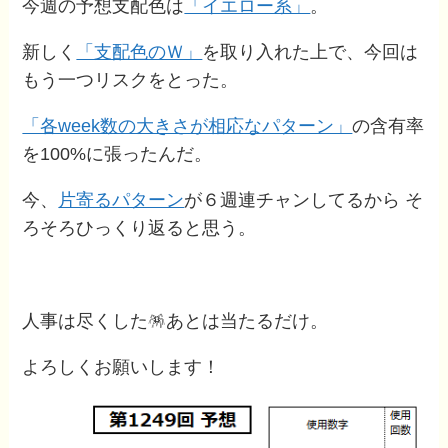
今週の予想支配色は
「イエロー系」
。
新しく
「支配色のＷ」
を取り入れた上で、今回は
もう一つリスクをとった。
「各week数の大きさが相応なパターン」
の含有率
を100%に張ったんだ。
今、
片寄るパターン
が６週連チャンしてるから そ
ろそろひっくり返ると思う。
人事は尽くした🪅あとは当たるだけ。
よろしくお願いします！