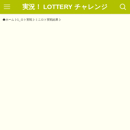
実況！ LOTTERY チャレンジ
ホーム
1_ロト実戦
ミニロト実戦結果