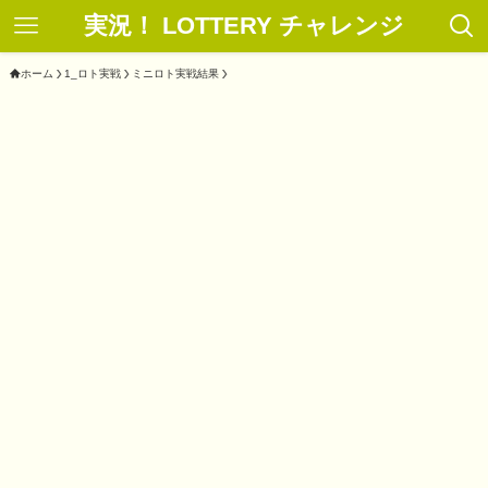
実況！ LOTTERY チャレンジ
ホーム
1_ロト実戦
ミニロト実戦結果