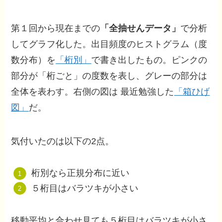
第１回から現在までの
「全抽せんデータ」
で分析
してグラフ化した。出目頻度のヒストグラム（度
数分布）を
「桁別」
で書き出したもの。ピンクの
部分が「桁ごと」の度数を表し、グレーの部分は
全体を表わす。右側の図は 最近勉強した
「箱ひげ
図」
だ。
気付いたのは以下の2点。
桁別なら正規分布に近い
５桁目はバラツキが小さい
移動平均と合わせ見ても５桁目はバラツキが小さ