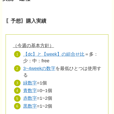
〖予想〗購入実績
（今週の基本方針）
【dc】と【week】の組合せ比
＝多：
少：中：free
3~4weekの数字
を最低ひとつは使用す
る
緑数字
=1個
青数字
=0~1個
赤数字
=1~2個
黒数字
=1~2個