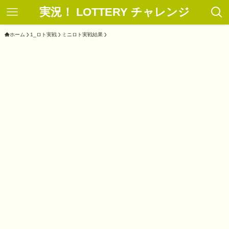
実況！ LOTTERY チャレンジ
ホーム
1_ロト実戦
ミニロト実戦結果