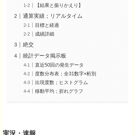
【結果と振りかえり】
通算実績；リアルタイム
目標と経過
成績詳細
絶交
統計データ掲示板
直近50回の発生データ
度数分布表；全31数字×桁別
出現度数；ヒストグラム
移動平均；折れグラフ
実況・速報