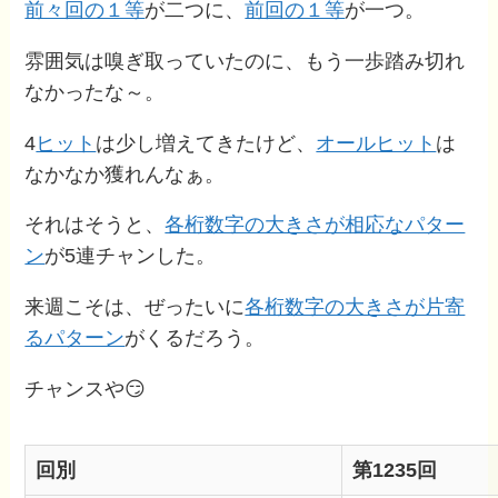
前々回の１等
が二つに、
前回の１等
が一つ。
雰囲気は嗅ぎ取っていたのに、もう一歩踏み切れ
なかったな～。
4
ヒット
は少し増えてきたけど、
オールヒット
は
なかなか獲れんなぁ。
それはそうと、
各桁数字の大きさが相応なパター
ン
が5連チャンした。
来週こそは、ぜったいに
各桁数字の大きさが片寄
るパターン
がくるだろう。
チャンスや😏
回別
第1235回