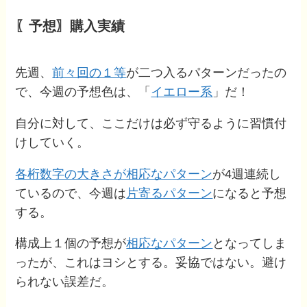
〖予想〗購入実績
先週、
前々回の１等
が二つ入るパターンだったの
で、今週の予想色は、「
イエロー系
」だ！
自分に対して、ここだけは必ず守るように習慣付
けしていく。
各桁数字の大きさが相応なパターン
が4週連続し
ているので、今週は
片寄るパターン
になると予想
する。
構成上１個の予想が
相応なパターン
となってしま
ったが、これはヨシとする。妥協ではない。避け
られない誤差だ。