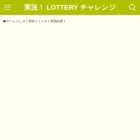
実況！ LOTTERY チャレンジ
ホーム
1_ロト実戦
ミニロト実戦結果