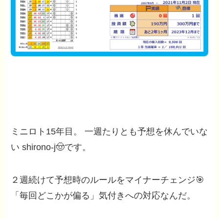
ミニロト15年目。 一週たりとも予想を休んでいな
い shirono-j🤠です。
２週続けて予想時のルールをマイナーチェンジ🎯
「毎回どこかが偏る」気付きへの対応なんだ。