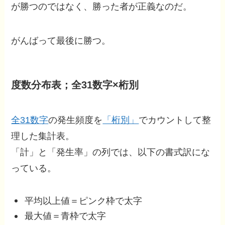
が勝つのではなく、勝った者が正義なのだ。
がんばって最後に勝つ。
度数分布表；全31数字×桁別
全31数字
の発生頻度を
「桁別」
でカウントして整
理した集計表。
「計」と「発生率」の列では、以下の書式訳にな
っている。
平均以上値＝ピンク枠で太字
最大値＝青枠で太字