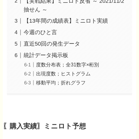
【実戦結果】ミニロト反省 ～ 2021/11/2
抽せん ～
【13年間の成績表】ミニロト実績
今週のひと言
直近50回の発生データ
統計データ掲示板
度数分布表；全31数字×桁別
出現度数；ヒストグラム
移動平均；折れグラフ
〖購入実績〗ミニロト予想