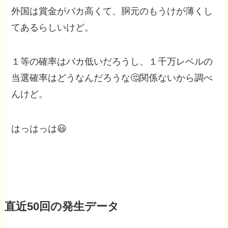
外国は賞金がバカ高くて、胴元のもうけが薄くし
てあるらしいけど。
１等の確率はバカ低いだろうし、１千万レベルの
当選確率はどうなんだろうな🤔関係ないから調べ
んけど。
はっはっは😃
直近50回の発生データ