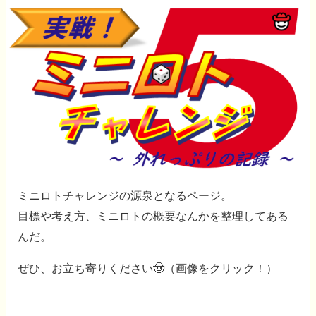
ミニロトチャレンジの源泉となるページ。
目標や考え方、ミニロトの概要なんかを整理してある
んだ。
ぜひ、お立ち寄りください🤠（画像をクリック！）