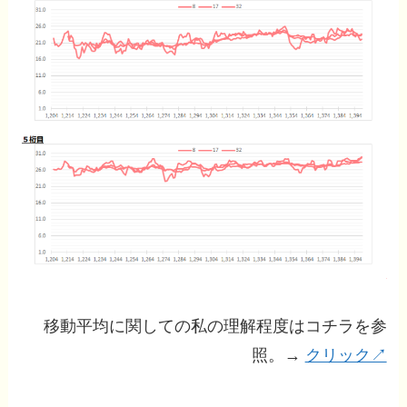
移動平均に関しての私の理解程度はコチラを参
照。→
クリック↗