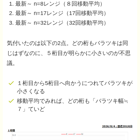
最新～ n=8レンジ（８回移動平均）
最新～ n=17レンジ（17回移動平均）
最新～ n=32レンジ（32回移動平均）
気付いたのは以下の2点。どの桁もバラツキは同
じはずなのに、５桁目が明らかに小さいのが不思
議。
１桁目から5桁目へ向かうにつれてバラツキが
小さくなる
移動平均でみれば、どの桁も「バラツキ幅≒
７」ていど