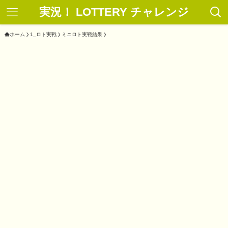
実況！ LOTTERY チャレンジ
ホーム
1_ロト実戦
ミニロト実戦結果