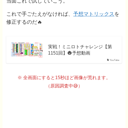
当面これで試していこう。
これで手ごたえがなければ、
予想マトリックス
を
修正するのだ🔥
実戦！ミニロトチャレンジ【第
1151回】🎃予想動画
YouTube
※ 全画面にすると15秒ほど画像が荒れます。
（原因調査中😅）