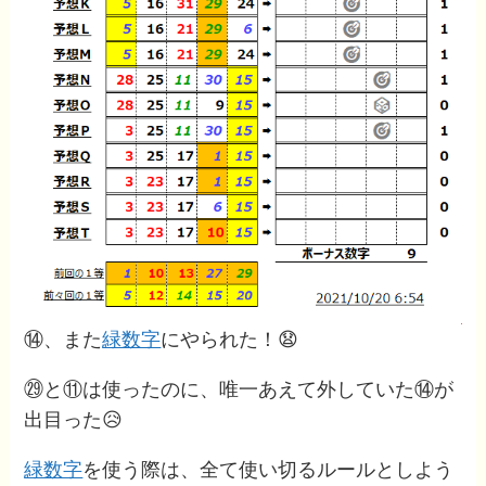
⑭、また
緑数字
にやられた！😧
㉙と⑪は使ったのに、唯一あえて外していた⑭が
出目った😥
緑数字
を使う際は、全て使い切るルールとしよう