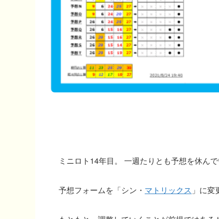
ミニロト14年目。 一週たりとも予想を休んでいない 
予想フォームを「シン・
マトリックス
」に変