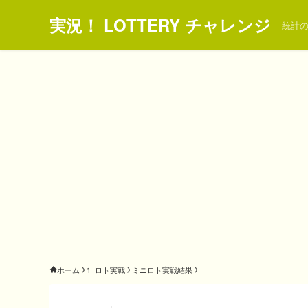
実況！ LOTTERY チャレンジ
統計
ホーム
1_ロト実戦
ミニロト実戦結果