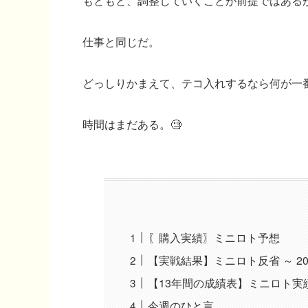
もともと、調整していくことが前提ではある
仕事と同じだ。
どっしりかまえて、テコ入れするなら何が一
時間はまだある。🧐
〖購入実績〗ミニロト予想
【実戦結果】ミニロト反省 ～ 2021
【13年間の成績表】ミニロト実
今週のひと言