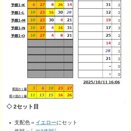
◇ 2セット目
支配色＝
イエロー
にセット