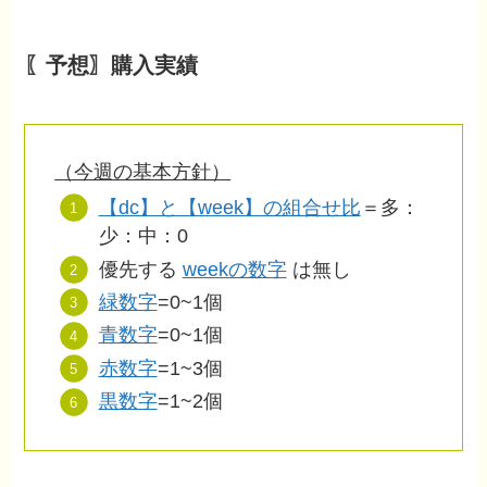
〖予想〗購入実績
（今週の基本方針）
【dc】と【week】の組合せ比
＝多：
少：中：0
優先する
weekの数字
は無し
緑数字
=0~1個
青数字
=0~1個
赤数字
=1~3個
黒数字
=1~2個