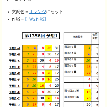
支配色＝
オレンジ
にセット
作戦＝
〖Ｗ2作戦〗