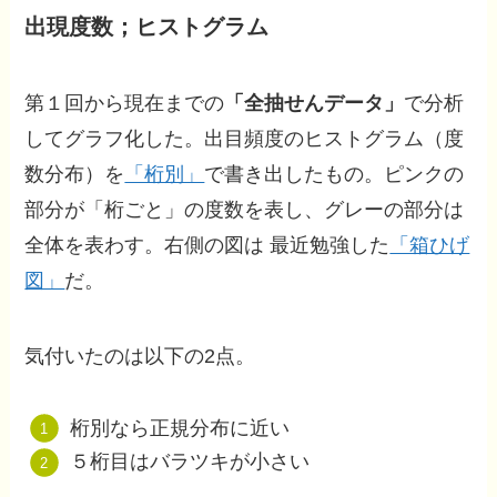
出現度数；ヒストグラム
第１回から現在までの
「全抽せんデータ」
で分析
してグラフ化した。出目頻度のヒストグラム（度
数分布）を
「桁別」
で書き出したもの。ピンクの
部分が「桁ごと」の度数を表し、グレーの部分は
全体を表わす。右側の図は 最近勉強した
「箱ひげ
図」
だ。
気付いたのは以下の2点。
桁別なら正規分布に近い
５桁目はバラツキが小さい