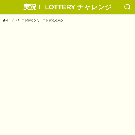
実況！ LOTTERY チャレンジ
ホーム
1_ロト実戦
ミニロト実戦結果