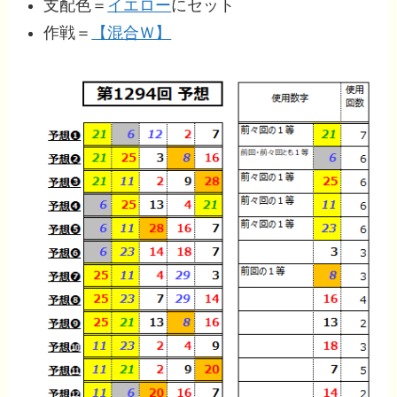
支配色＝
イエロー
にセット
作戦＝
【混合Ｗ】