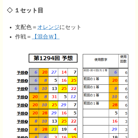
◇ １セット目
支配色＝
オレンジ
にセット
作戦＝
【混合Ｗ】