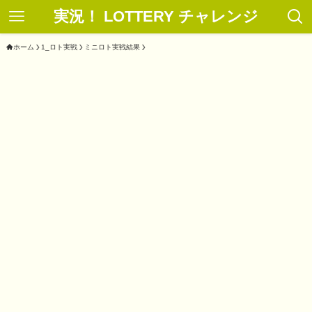
実況！ LOTTERY チャレンジ
ホーム
1_ロト実戦
ミニロト実戦結果