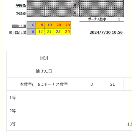
回別
抽せん日
本数字( )はボーナス数字
8
21
1等
2等
3等
1