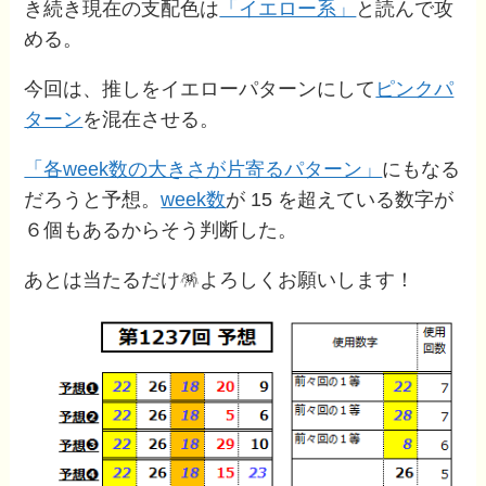
き続き現在の支配色は
「イエロー系」
と読んで攻
める。
今回は、推しをイエローパターンにして
ピンクパ
ターン
を混在させる。
「各week数の大きさが片寄るパターン」
にもなる
だろうと予想。
week数
が 15 を超えている数字が
６個もあるからそう判断した。
あとは当たるだけ🪅よろしくお願いします！