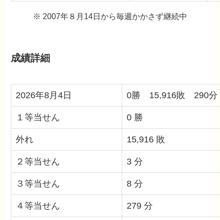
※ 2007年８月14日から毎週かかさず継続中
成績詳細
2026年8月4日
0勝 15,916敗 290分
１等当せん
0 勝
外れ
15,916 敗
２等当せん
3 分
３等当せん
8 分
４等当せん
279 分