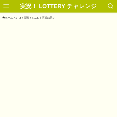
実況！ LOTTERY チャレンジ
ホーム
1_ロト実戦
ミニロト実戦結果